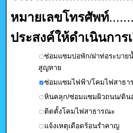
หมายเลขโทรศัพท์
......
ประสงค์ให้ดำเนินการเรื
ซ่อมแซมบ่อพัก/ฝาท่อระบายน้
สูญหาย
ซ่อมแซมไฟฟ้า/โคมไฟสาธา
หินคลุก/ซ่อมแซมผิวถนน/ดินล
ติดตั้งโคมไฟสาธารณะ
แจ้งเหตุเดือดร้อนรำคาญ