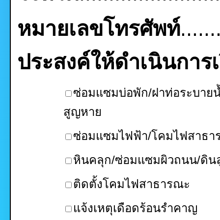
หมายเลขโทรศัพท์
......
ประสงค์ให้ดำเนินการเรื
ซ่อมแซมบ่อพัก/ฝาท่อระบายน้
สูญหาย
ซ่อมแซมไฟฟ้า/โคมไฟสาธา
หินคลุก/ซ่อมแซมผิวถนน/ดินล
ติดตั้งโคมไฟสาธารณะ
แจ้งเหตุเดือดร้อนรำคาญ