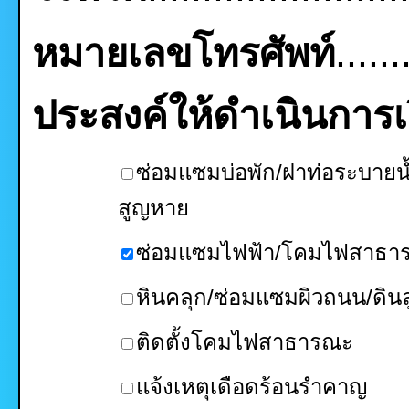
หมายเลขโทรศัพท์
......
ประสงค์ให้ดำเนินการเรื
ซ่อมแซมบ่อพัก/ฝาท่อระบายน้
สูญหาย
ซ่อมแซมไฟฟ้า/โคมไฟสาธา
หินคลุก/ซ่อมแซมผิวถนน/ดินล
ติดตั้งโคมไฟสาธารณะ
แจ้งเหตุเดือดร้อนรำคาญ